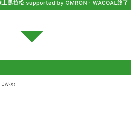
拉松 supported by OMRON・WACOAL終了
CW-X）