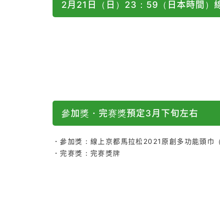
2月21日（日）23：59（日本時間）線上馬
參加獎・完赛獎預定3月下旬左右
・參加獎：線上京都馬拉松2021原創多功能頭巾（
・完赛獎：完赛獎牌