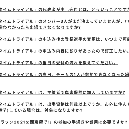
m!タイムトライアル」の代表者が申し込むとは、どういうことです
m!タイムトライアル」のメンバー3人がまだ決まっていませんが、
人揃わなかったら出場できなくなりますか?
m!タイムトライアル」の申込み後の登録選手の変更は、いつまで可
m!タイムトライアル」の申込み内容に誤りがあったので訂正したい
m!タイムトライアル」の当日の受付の流れを教えてください。
m!タイムトライアル」の当日、チームの1人が参加できなくなった
m!タイムトライアル」は、主催者で傷害保険に加入していますか?
m!タイムトライアル」は、出場資格は何歳以上ですか。市外に住ん
(通学)している場合は、対象になりますか?
ラソン2021を西京極で!」の参加の手続きや費用は必要ですか?