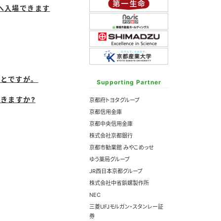
へ入場できます
ことですが。
Supporting Partner
きますか?
京都府トヨタグループ
京都信用金庫
京都中央信用金庫
株式会社京都銀行
京都市勧業館 みやこめっせ
ゆう薬局グループ
JR西日本京都グループ
株式会社中省鋲螺製作所
NEC
三菱UFJモルガン・スタンレー証
券